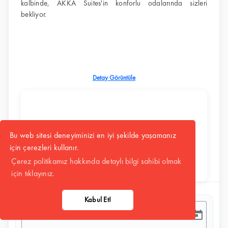
kalbinde, AKKA Suites'in konforlu odalarında sizleri
bekliyor.
Detay Görüntüle
Bu web sitesi deneyiminizi en iyi şekilde yaşamanız
için çerezleri kullanır.
Çerez politikamız hakkında detaylı bilgi sahibi olmak
için tıklayınız.
Kabul Et!
Giriş Tarihi - Çıkış Tarihi
–